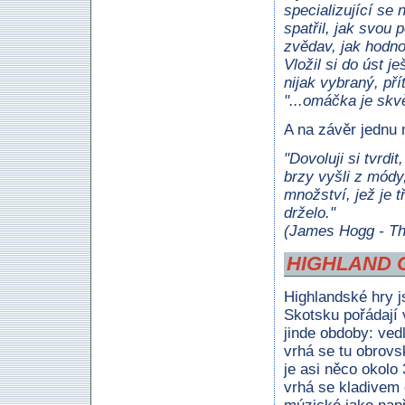
specializující se
spatřil, jak svou 
zvědav, jak hodnot
Vložil si do úst 
nijak vybraný, pří
"...omáčka je skvě
A na závěr jednu 
"Dovoluji si tvrdi
brzy vyšli z módy
množství, jež je t
drželo."
(James Hogg - Th
HIGHLAND 
Highlandské hry j
Skotsku pořádají 
jinde obdoby: vedl
vrhá se tu obrovs
je asi něco okolo 
vrhá se kladivem 