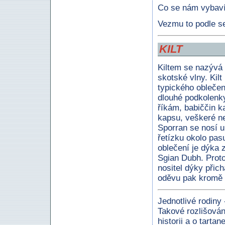
Co se nám vybav
Vezmu to podle se
KILT
Kiltem se nazývá
skotské vlny. Kilt
typického oblečen
dlouhé podkolenky
říkám, babiččin k
kapsu, veškeré ne
Sporran se nosí 
řetízku okolo pas
oblečení je dýka 
Sgian Dubh. Proto
nositel dýky přic
oděvu pak kromě k
Jednotlivé rodiny -
Takové rozlišován
historii a o tarta