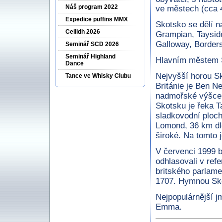
Náš program 2022
ve městech (cca 4
Expedice puffins MMX
Skotsko se dělí n
Ceilidh 2026
Grampian, Tayside
Galloway, Borders
Seminář SCD 2026
Seminář Highland
Hlavním městem 
Dance
Nejvyšší horou S
Tance ve Whisky Clubu
Británie je Ben N
nadmořské výšce 
Skotsku je řeka T
sladkovodní ploch
Lomond, 36 km dl
široké. Na tomto 
V červenci 1999 b
odhlasovali v ref
britského parlame
1707. Hymnou Sko
Nejpopulárnější j
Emma.