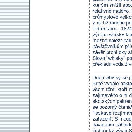
kterým snížil spo
relativně malého 
průmyslové velkov
z nichž mnohé pro
Fettercairn - 1824
výroba whisky kon
možno nalézt palí
návštěvníkům pří
závěr prohlídky s
Slovo "whisky" p
překladu voda živ
Duch whisky se jm
Brně vydalo nakla
všem těm, kteří m
zajímavého o ní d
skotských palíren
se pozorný čtenář 
"laskavé rozjímán
zařazení. S moud
dává nám nahlédno
historický vývoj