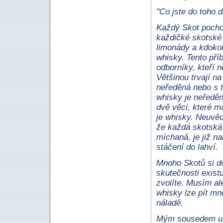
"Co jste do toho d
Každý Skot pochop
každičké skotské 
limonády a kdokol
whisky. Tento pří
odborníky, kteří 
Většinou trvají n
neředěná nebo s t
whisky je neředěná
dvě věci, které m
je whisky. Neuvědo
že každá skotská w
míchaná, je již na
stáčení do lahví.
Mnoho Skotů si d
skutečnosti existu
zvolíte. Musím ale
whisky lze pít mno
náladě.
Mým sousedem u s