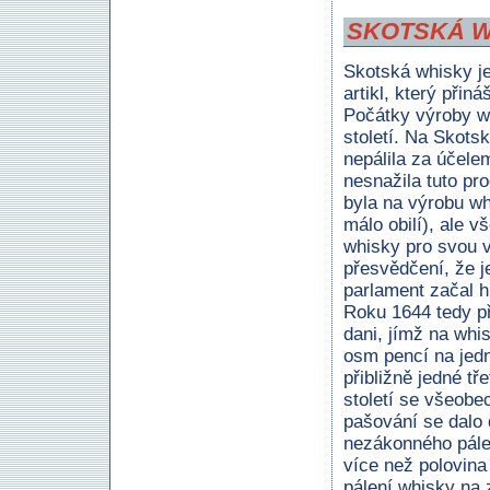
SKOTSKÁ W
Skotská whisky j
artikl, který přin
Počátky výroby w
století. Na Skots
nepálila za účele
nesnažila tuto pr
byla na výrobu wh
málo obilí), ale 
whisky pro svou vl
přesvědčení, že j
parlament začal h
Roku 1644 tedy př
dani, jímž na whis
osm pencí na jedn
přibližně jedné tř
století se všeobe
pašování se dalo 
nezákonného pále
více než polovina
pálení whisky na 