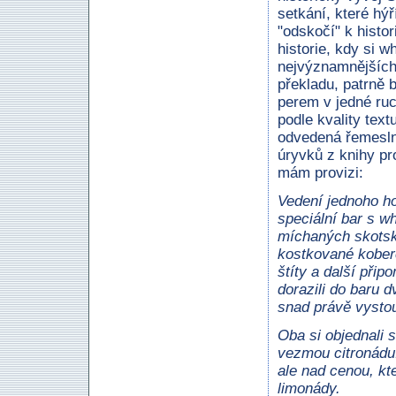
setkání, které hý
"odskočí" k histo
historie, kdy si 
nejvýznamnějších
překladu, patrně b
perem v jedné ruc
podle kvality text
odvedená řemeslná
úryvků z knihy pr
mám provizi:
Vedení jednoho ho
speciální bar s w
míchaných skotsk
kostkované kober
štíty a další při
dorazili do baru d
snad právě vystou
Oba si objednali s
vezmou citronádu.
ale nad cenou, kt
limonády.