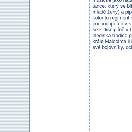
múzické jako např
tance, který se b
mladé ženy) a pi
koloritu regiment
pochodujících v s
se k disciplíně v 
hlediska tradice 
krále Malcolma III
své bojovníky, oc