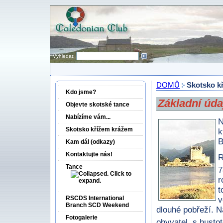
Vyhledat:
DOMŮ
Skotsko k
Kdo jsme?
Základní úda
Objevte skotské tance
Nabí­zíme vám...
N
Skotsko křížem krážem
k
B
Kam dál (odkazy)
Kontaktujte nás!
R
Tance
7
r
t
RSCDS International
v
Branch SCD Weekend
dlouhé pobřeží. N
Fotogalerie
obyvatel, s husto